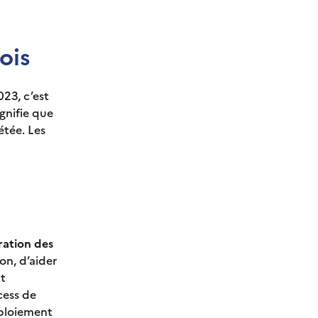
ois
23, c’est
gnifie que
tée. Les
ration des
on, d’aider
nt
cess de
éploiement