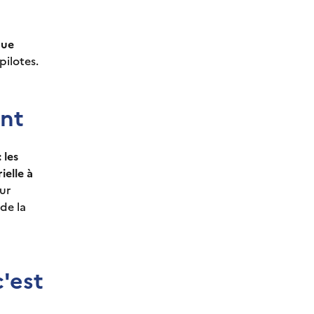
que
pilotes.
ent
 les
ielle à
our
 de la
'est