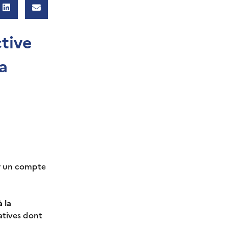
ctive
a
r un compte
 la
ratives dont